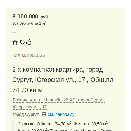
8 000 000
руб
2
107 095 руб за 1 м
Код
s
57051525
2-х комнатная квартира, город
Сургут, Югорская ул., 17., Общ.пл
74,70 кв.м
Россия, Ханты Мансийский АО, город Сургут,
Югорская ул., 17
город Сургут
см. панораму
2
2
2 ком.кв; Общ.пл. 74,70 м
; Жил.пл. 38,50 м
;
2
Кухня 20,00 м
; Тип дома Кирп.Монолит; Этаж/