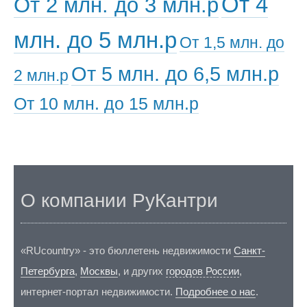
От 4
От 2 млн. до 3 млн.р
млн. до 5 млн.р
От 1,5 млн. до
От 5 млн. до 6,5 млн.р
2 млн.р
От 10 млн. до 15 млн.р
О компании РуКантри
«RUcountry» - это бюллетень недвижимости
Санкт-
Петербурга
,
Москвы
, и других
городов России
,
интернет-портал недвижимости.
Подробнее о нас
.