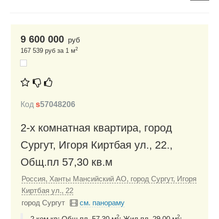
9 600 000
руб
2
167 539 руб за 1 м
Код
s
57048206
2-х комнатная квартира, город
Сургут, Игоря Киртбая ул., 22.,
Общ.пл 57,30 кв.м
Россия, Ханты Мансийский АО, город Сургут, Игоря
Киртбая ул., 22
город Сургут
см. панораму
2
2
2 ком.кв; Общ.пл. 57,30 м
; Жил.пл. 29,00 м
;