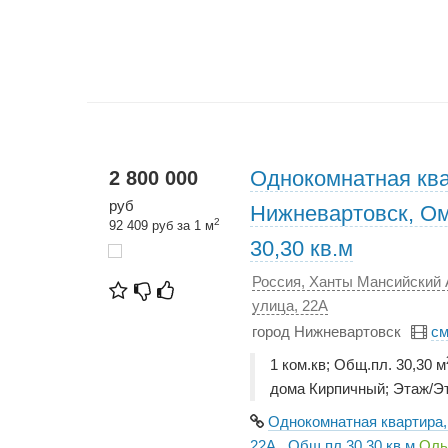
Однокомнатная ква
2 800 000
руб
Нижневартовск, Ом
2
92 409 руб за 1 м
30,30 кв.м
Россия, Ханты Мансийский 
улица, 22А
город Нижневартовск
см
1 ком.кв; Общ.пл. 30,30 м
дома Кирпичный; Этаж/Э
Однокомнатная квартира,
22А., Общ.пл 30,30 кв.м
Оль