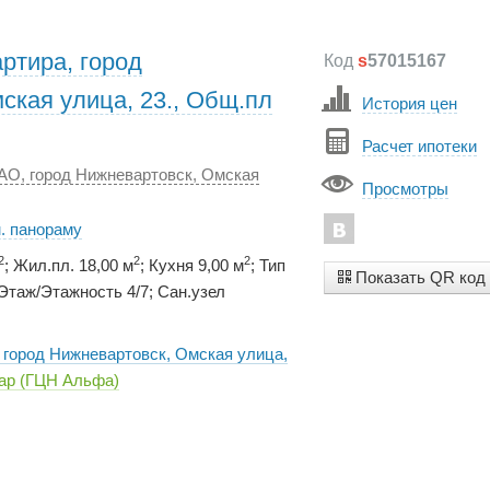
ртира, город
Код
s
57015167
ская улица, 23., Общ.пл
История цен
Расчет ипотеки
АО, город Нижневартовск, Омская
Просмотры
. панораму
2
2
2
; Жил.пл. 18,00 м
; Кухня 9,00 м
; Тип
Показать QR код
таж/Этажность 4/7; Сан.узел
 город Нижневартовск, Омская улица,
ар (ГЦН Альфа)