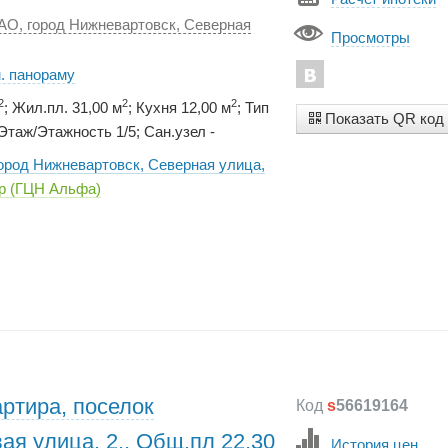
АО, город Нижневартовск, Северная
Просмотры
. панораму
2
2
2
; Жил.пл. 31,00 м
; Кухня 12,00 м
; Тип
Показать QR код
таж/Этажность 1/5; Сан.узел -
город Нижневартовск, Северная улица,
р (ГЦН Альфа)
ртира, поселок
Код
s
56619164
ая улица, 2., Общ.пл 22,30
История цен