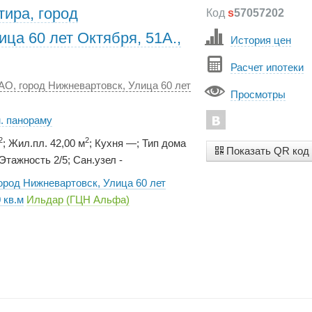
тира, город
Код
s
57057202
ца 60 лет Октября, 51А.,
История цен
Расчет ипотеки
АО, город Нижневартовск, Улица 60 лет
Просмотры
. панораму
2
2
; Жил.пл. 42,00 м
; Кухня —; Тип дома
Показать QR код
тажность 2/5; Сан.узел -
город Нижневартовск, Улица 60 лет
 кв.м
Ильдар (ГЦН Альфа)