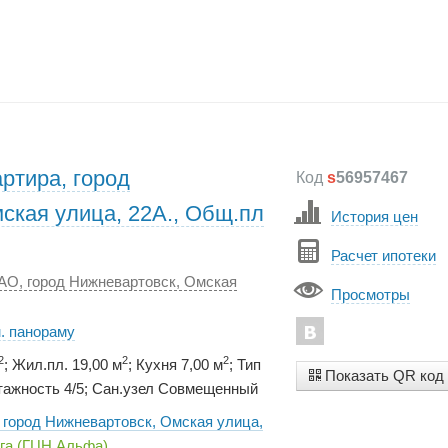
ртира, город
Код
s
56957467
ская улица, 22А., Общ.пл
История цен
Расчет ипотеки
АО, город Нижневартовск, Омская
Просмотры
. панораму
2
2
2
; Жил.пл. 19,00 м
; Кухня 7,00 м
; Тип
Показать QR код
тажность 4/5; Сан.узел Совмещенный
 город Нижневартовск, Омская улица,
га (ГЦН Альфа)