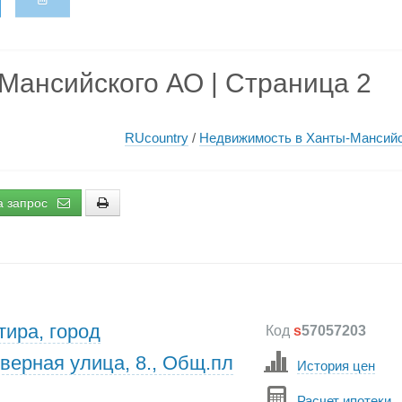
Мансийского АО | Страница 2
RUcountry
/
Недвижимость в Ханты-Мансий
а запрос
тира, город
Код
s
57057203
верная улица, 8., Общ.пл
История цен
Расчет ипотеки