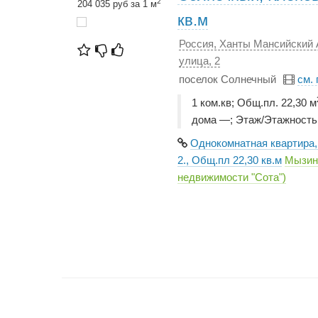
2
204 035 руб за 1 м
кв.м
Россия, Ханты Мансийский 
улица, 2
поселок Солнечный
см.
1 ком.кв; Общ.пл. 22,30 м
дома —; Этаж/Этажность
Однокомнатная квартира,
2., Общ.пл 22,30 кв.м
Мызин
недвижимости "Сота")