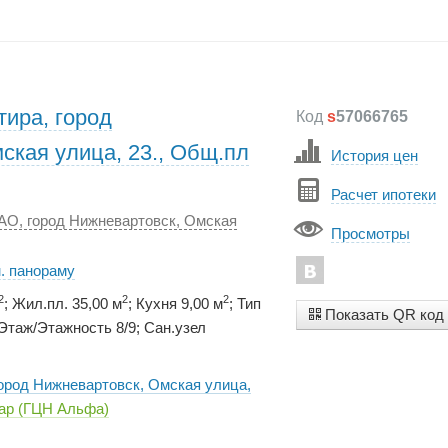
тира, город
Код
s
57066765
ская улица, 23., Общ.пл
История цен
Расчет ипотеки
АО, город Нижневартовск, Омская
Просмотры
. панораму
2
2
2
; Жил.пл. 35,00 м
; Кухня 9,00 м
; Тип
Показать QR код
таж/Этажность 8/9; Сан.узел
город Нижневартовск, Омская улица,
ар (ГЦН Альфа)