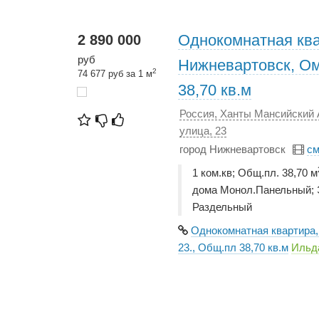
Однокомнатная ква
2 890 000
руб
Нижневартовск, Ом
2
74 677 руб за 1 м
38,70 кв.м
Россия, Ханты Мансийский 
улица, 23
город Нижневартовск
см
1 ком.кв; Общ.пл. 38,70 м
дома Монол.Панельный; Э
Раздельный
Однокомнатная квартира,
23., Общ.пл 38,70 кв.м
Ильд