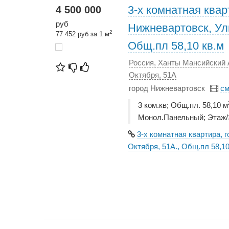
3-х комнатная квар
4 500 000
руб
Нижневартовск, Ули
2
77 452 руб за 1 м
Общ.пл 58,10 кв.м
Россия, Ханты Мансийский 
Октября, 51А
город Нижневартовск
см
3 ком.кв; Общ.пл. 58,10 м
Монол.Панельный; Этаж/Э
3-х комнатная квартира, 
Октября, 51А., Общ.пл 58,10