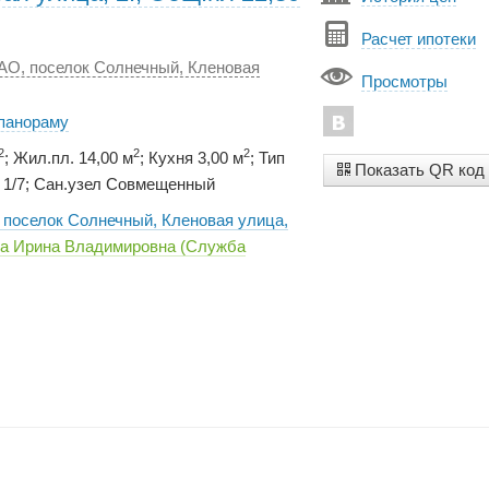
Расчет ипотеки
АО, поселок Солнечный, Кленовая
Просмотры
 панораму
2
2
2
; Жил.пл. 14,00 м
; Кухня 3,00 м
; Тип
Показать QR код
 1/7; Сан.узел Совмещенный
 поселок Солнечный, Кленовая улица,
а Ирина Владимировна (Служба