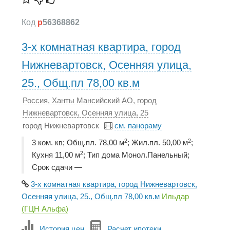
Код
p
56368862
3-х комнатная квартира, город
Нижневартовск, Осенняя улица,
25., Общ.пл 78,00 кв.м
Россия, Ханты Мансийский АО, город
Нижневартовск, Осенняя улица, 25
город Нижневартовск
см. панораму
2
2
3 ком. кв; Общ.пл. 78,00 м
; Жил.пл. 50,00 м
;
2
Кухня 11,00 м
; Тип дома Монол.Панельный;
Срок сдачи —
3-х комнатная квартира, город Нижневартовск,
Осенняя улица, 25., Общ.пл 78,00 кв.м
Ильдар
(ГЦН Альфа)
История цен
Расчет ипотеки