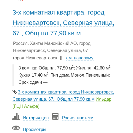
3-х комнатная квартира, город
Нижневартовск, Северная улица,
67., Общ.пл 77,90 кв.м
Россия, Ханты Мансийский АО, город
Нижневартовск, Северная улица, 67
город Нижневартовск
см. панораму
2
2
3 ком. кв; Общ.пл. 77,90 м
; Жил.пл. 42,60 м
;
2
Кухня 17,40 м
; Тип дома Монол.Панельный;
Срок сдачи —
3-х комнатная квартира, город Нижневартовск,
Северная улица, 67., Общ.пл 77,90 кв.м
Ильдар
(ГЦН Альфа)
История цен
Расчет ипотеки
Просмотры