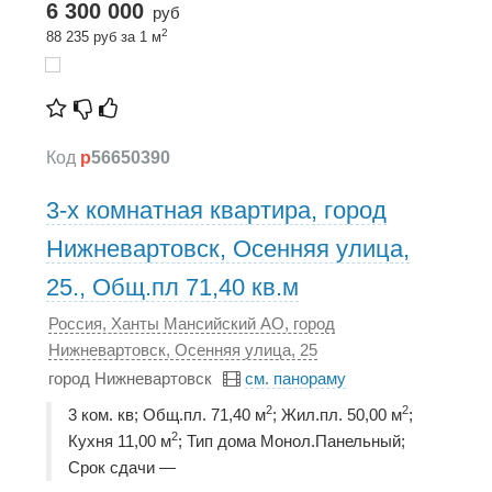
6 300 000
руб
2
88 235 руб за 1 м
Код
p
56650390
3-х комнатная квартира, город
Нижневартовск, Осенняя улица,
25., Общ.пл 71,40 кв.м
Россия, Ханты Мансийский АО, город
Нижневартовск, Осенняя улица, 25
город Нижневартовск
см. панораму
2
2
3 ком. кв; Общ.пл. 71,40 м
; Жил.пл. 50,00 м
;
2
Кухня 11,00 м
; Тип дома Монол.Панельный;
Срок сдачи —