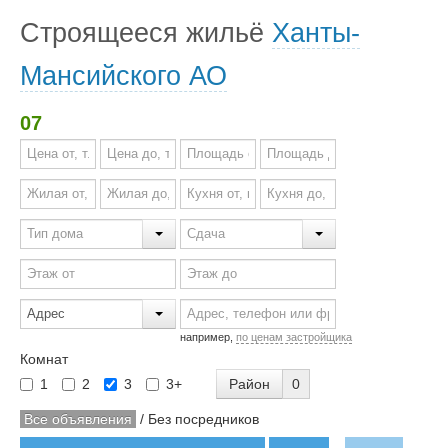
Строящееся жильё
Ханты-
Мансийского АО
07
например,
по ценам застройщика
Комнат
Район
0
1
2
3
3+
Все объявления
/
Без посредников