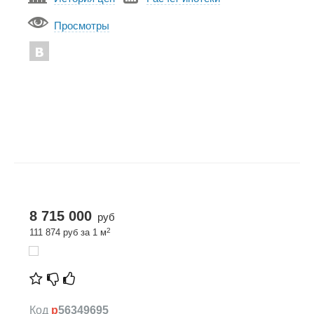
Просмотры
8 715 000
руб
2
111 874 руб за 1 м
Код
p
56349695