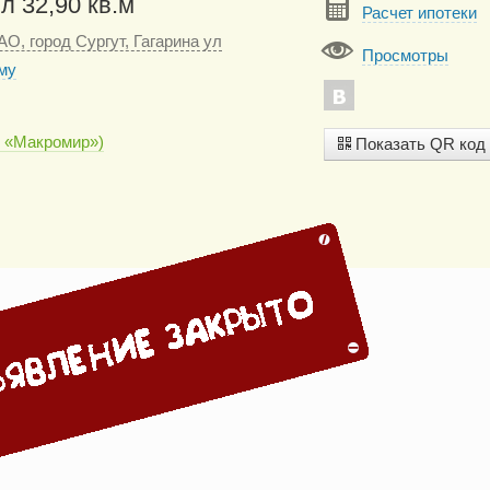
л 32,90 кв.м
Расчет ипотеки
О, город Сургут, Гагарина ул
Просмотры
му
я «Макромир»)
Показать QR код
2
руб/м
)