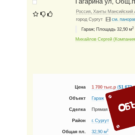
Гагарина ул, Общ.п
Россия, Ханты Мансийский А
город Сургут
см. панора
2
Гараж; Площадь 32,90 м
Михайлов Сергей (Компани
Цена
1 700
тыс.р
(
51 672 
Объект
Гараж
Сделка
Прямая продажа
Район
г. Сургут
2
Общая пл.
32,90 м