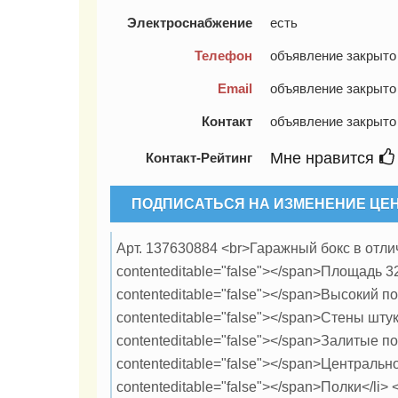
Электроснабжение
есть
Телефон
объявление закрыто
Email
объявление закрыто
Контакт
объявление закрыто
Мне нравится
Контакт-Рейтинг
ПОДПИСАТЬСЯ НА ИЗМЕНЕНИЕ ЦЕ
Арт. 137630884 <br>Гаражный бокс в отлично
contenteditable="false"></span>Площадь 32,9
contenteditable="false"></span>Высокий пото
contenteditable="false"></span>Стены штукат
contenteditable="false"></span>Залитые полы
contenteditable="false"></span>Центральное 
contenteditable="false"></span>Полки</li> <b