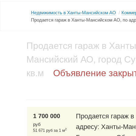
Недвижимость в Ханты-Мансийском АО
/
Комме
Продается гараж в Ханты-Мансийском АО, по адре
Продается гараж в Ханты
Мансийский АО, город Сур
кв.м
Объявление закры
Продается гараж в
1 700 000
руб
адресу: Ханты-Ман
2
51 671 руб за 1 м