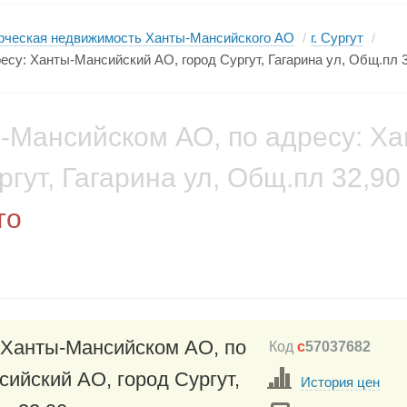
рческая недвижимость Ханты-Мансийского АО
/
г. Сургут
/
су: Ханты-Мансийский АО, город Сургут, Гагарина ул, Общ.пл 3
-Мансийском АО, по адресу: Ха
гут, Гагарина ул, Общ.пл 32,90
то
 Ханты-Мансийском АО, по
Код
c
57037682
сийский АО, город Сургут,
История цен