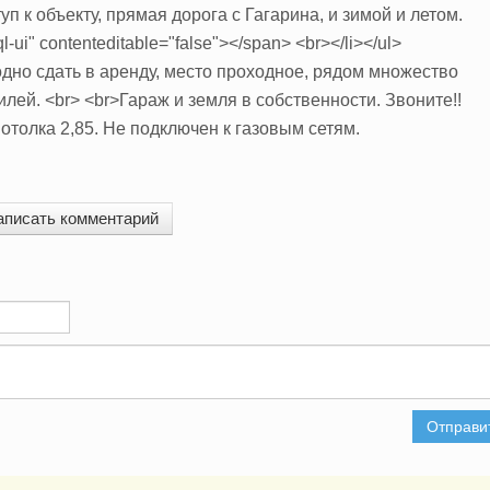
туп к объекту, прямая дорога с Гагарина, и зимой и летом.
"ql-ui" contenteditable="false"></span> <br></li></ul>
дно сдать в аренду, место проходное, рядом множество
лей. <br> <br>Гараж и земля в собственности. Звоните!!
отолка 2,85. Не подключен к газовым сетям.
аписать комментарий
Отправи