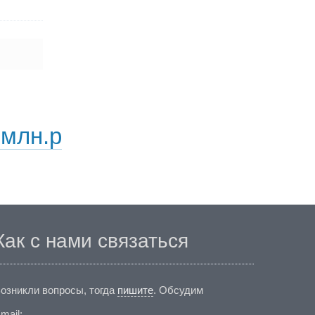
 млн.р
Как с нами связаться
озникли вопросы, тогда
пишите
. Обсудим
mail: