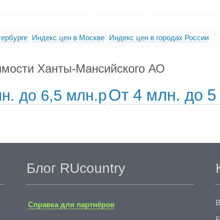
тербурге
Индекс цен в Москве
Индекс цен в городах России
имости Ханты-Мансийского АО
От 4 млн. до 5
н. до 6,5 млн.р
Блог RUcountry
В
Справка для партнёров
E