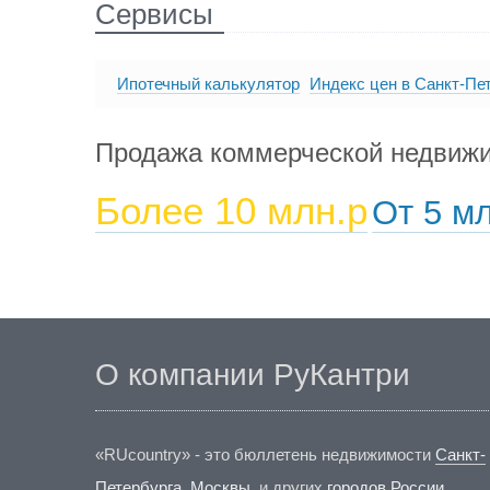
Сервисы
Ипотечный калькулятор
Индекс цен в Санкт-Пе
Продажа коммерческой недвиж
Более 10 млн.р
От 5 мл
О компании РуКантри
«RUcountry» - это бюллетень недвижимости
Санкт-
Петербурга
,
Москвы
, и других
городов России
,