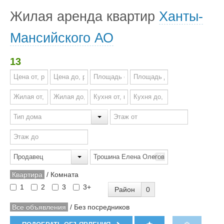
Жилая аренда квартир
Ханты-
Мансийского АО
13
Квартира
/
Комната
1
2
3
3+
Район
0
Все объявления
/
Без посредников