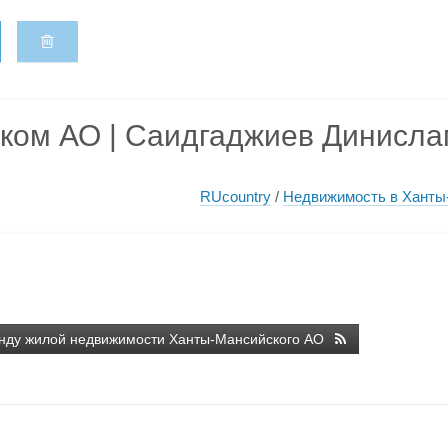
ком АО | Саидгаджиев Динисл
RUcountry
/
Недвижимость в Ханты
енду жилой недвижимости Ханты-Мансийского АО