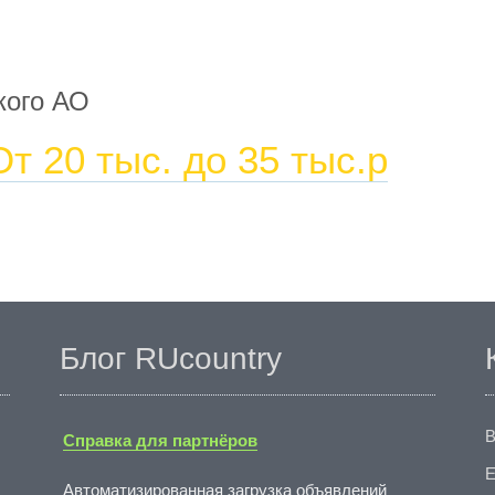
кого АО
От 20 тыс. до 35 тыс.р
Блог RUcountry
В
Справка для партнёров
E
Автоматизированная загрузка объявлений