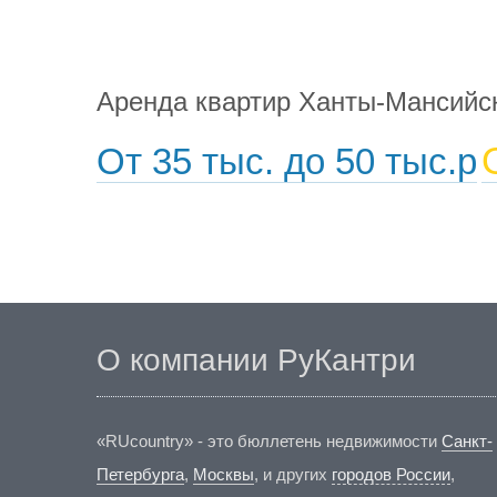
Аренда квартир Ханты-Мансийс
От 35 тыс. до 50 тыс.р
О компании РуКантри
«RUcountry» - это бюллетень недвижимости
Санкт-
Петербурга
,
Москвы
, и других
городов России
,