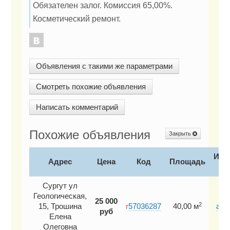
Обязателен залог. Комиссия 65,00%.
Косметический ремонт.
Объявления с такими же параметрами
Смотреть похожие объявления
Написать комментарий
Похожие объявления
Закрыть
Ист
Адрес
Цена
Код
Площадь
ц
Сургут ул
Геологическая,
25 000
2
15, Трошина
r
57036287
40,00 м
авг
руб
Елена
202
Олеговна