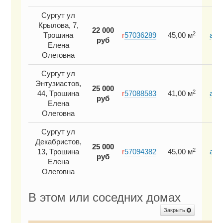
Сургут ул
Крылова, 7,
22 000
2
Трошина
r
57036289
45,00 м
авг
руб
Елена
202
Олеговна
Сургут ул
Энтузиастов,
25 000
2
44, Трошина
r
57088583
41,00 м
авг
руб
Елена
202
Олеговна
Сургут ул
Декабристов,
25 000
2
13, Трошина
r
57094382
45,00 м
авг
руб
Елена
202
Олеговна
В этом или соседних домах
Закрыть