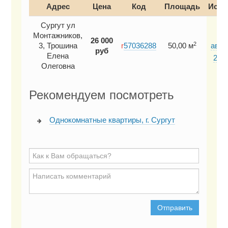
Адрес
Цена
Код
Площадь
Исто
Сургут ул
Монтажников,
26 000
2
3, Трошина
r
57036288
50,00 м
авгу
руб
Елена
2026
Олеговна
Рекомендуем посмотреть
Однокомнатные квартиры, г. Сургут
Отправить