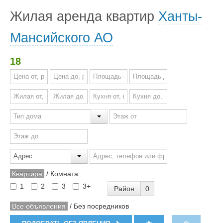
Жилая аренда квартир
Ханты-
Мансийского АО
18
Квартира
/
Комната
1
2
3
3+
Район
0
Все объявления
/
Без посредников